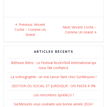
Navigation
Previous:
Previous
Vincent
Next:
Next
Vincent Coche –
de
Coche – Comme Un
post:
Comme Un Grand
post:
Grand
l’article
ARTICLES RÉCENTS
Béthune Rétro : Le Festival Rock’n’Roll International qui
nous fait confiance
La scénographie : un vrai savoir-faire chez SurMesures !
GESTION DU SOCIAL ET JURIDIQUE : ON PASSE À 9%
Les rencontres Spot&Co’ !
SurMesures vous souhaite une bonne année 2024 !