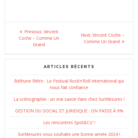
Navigation
Previous:
Previous
Vincent
Next:
Next
Vincent Coche –
de
Coche – Comme Un
post:
Comme Un Grand
post:
Grand
l’article
ARTICLES RÉCENTS
Béthune Rétro : Le Festival Rock’n’Roll International qui
nous fait confiance
La scénographie : un vrai savoir-faire chez SurMesures !
GESTION DU SOCIAL ET JURIDIQUE : ON PASSE À 9%
Les rencontres Spot&Co’ !
SurMesures vous souhaite une bonne année 2024 !