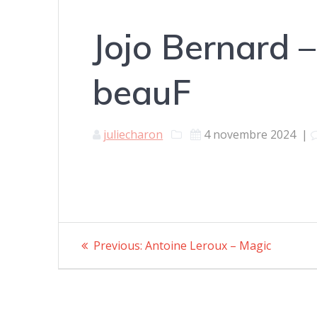
Jojo Bernard –
beauF
juliecharon
4 novembre 2024
|
Navigation
Previous:
Previous
Antoine Leroux – Magic
post:
de
l’article