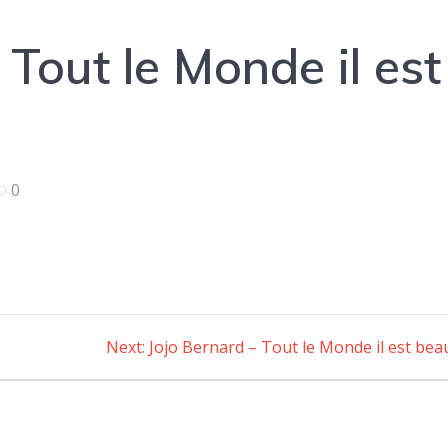
 Tout le Monde il est
0
Next:
Next
Jojo Bernard – Tout le Monde il est bea
post: