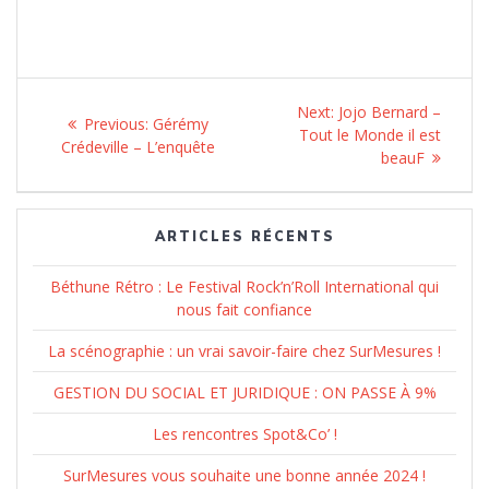
Navigation
Next:
Next
Jojo Bernard –
Previous:
Previous
Gérémy
de
Tout le Monde il est
post:
Crédeville – L’enquête
post:
beauF
l’article
ARTICLES RÉCENTS
Béthune Rétro : Le Festival Rock’n’Roll International qui
nous fait confiance
La scénographie : un vrai savoir-faire chez SurMesures !
GESTION DU SOCIAL ET JURIDIQUE : ON PASSE À 9%
Les rencontres Spot&Co’ !
SurMesures vous souhaite une bonne année 2024 !