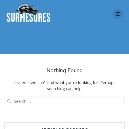
Skip
to
content
Nothing Found
It seems we can’t find what you’re looking for. Perhaps
searching can help.
Search
for: