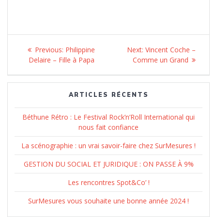
Navigation
Previous:
Previous
Philippine
Next:
Next
Vincent Coche –
de
Delaire – Fille à Papa
post:
Comme un Grand
post:
l’article
ARTICLES RÉCENTS
Béthune Rétro : Le Festival Rock’n’Roll International qui
nous fait confiance
La scénographie : un vrai savoir-faire chez SurMesures !
GESTION DU SOCIAL ET JURIDIQUE : ON PASSE À 9%
Les rencontres Spot&Co’ !
SurMesures vous souhaite une bonne année 2024 !