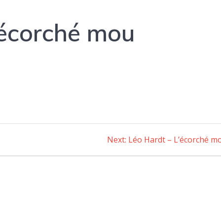
’écorché mou
Next:
Next
Léo Hardt – L’écorché m
post: