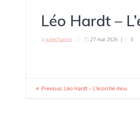
Léo Hardt – L
juliecharon
27 mai 2026
|
0
Navigation
Previous:
Previous
Léo Hardt – L’écorché mou
post:
de
l’article