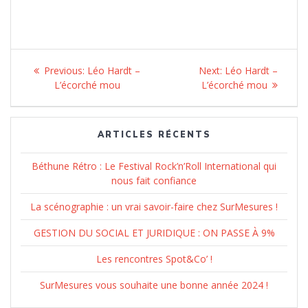
Navigation
Previous:
Previous
Léo Hardt –
Next:
Next
Léo Hardt –
de
L’écorché mou
post:
L’écorché mou
post:
l’article
ARTICLES RÉCENTS
Béthune Rétro : Le Festival Rock’n’Roll International qui
nous fait confiance
La scénographie : un vrai savoir-faire chez SurMesures !
GESTION DU SOCIAL ET JURIDIQUE : ON PASSE À 9%
Les rencontres Spot&Co’ !
SurMesures vous souhaite une bonne année 2024 !