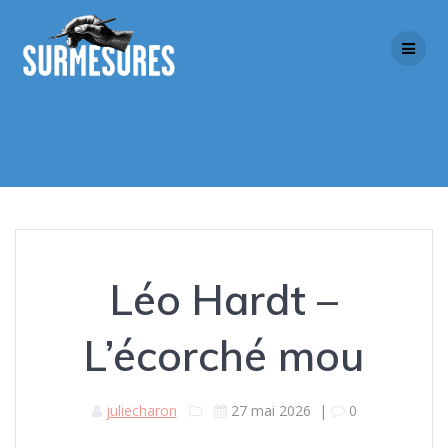
Skip
to
content
Léo Hardt –
L’écorché mou
juliecharon
27 mai 2026
|
0