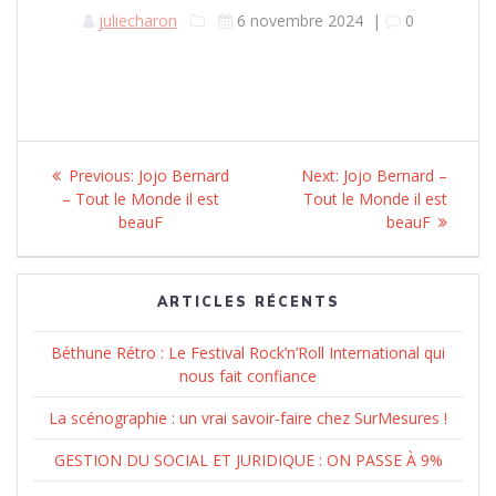
juliecharon
6 novembre 2024
|
0
Navigation
Previous:
Previous
Jojo Bernard
Next:
Next
Jojo Bernard –
de
– Tout le Monde il est
post:
Tout le Monde il est
post:
beauF
beauF
l’article
ARTICLES RÉCENTS
Béthune Rétro : Le Festival Rock’n’Roll International qui
nous fait confiance
La scénographie : un vrai savoir-faire chez SurMesures !
GESTION DU SOCIAL ET JURIDIQUE : ON PASSE À 9%