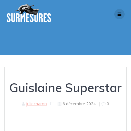
Skip
to
content
Guislaine Superstar
juliecharon
6 décembre 2024
|
0