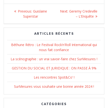
Navigation
Previous:
Previous
Guislaine
Next:
Next
Geremy Credeville
de
Superstar
post:
post:
– L’Enquête
l’article
ARTICLES RÉCENTS
Béthune Rétro : Le Festival Rock’n’Roll International qui
nous fait confiance
La scénographie : un vrai savoir-faire chez SurMesures !
GESTION DU SOCIAL ET JURIDIQUE : ON PASSE À 9%
Les rencontres Spot&Co’ !
SurMesures vous souhaite une bonne année 2024 !
CATÉGORIES