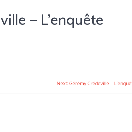
ille – L’enquête
Next:
Next
Gérémy Crédeville – L’enquê
post: