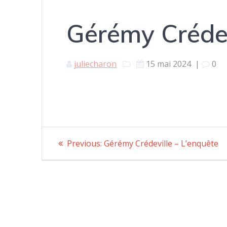
Gérémy Crédev
juliecharon
15 mai 2024
|
0
Navigation
Previous:
Previous
Gérémy Crédeville – L’enquête
post:
de
l’article