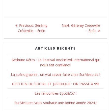
Navigation
Previous:
Previous
Gérémy
Next:
Next
Gérémy Crédeville
de
Crédeville – Enfin
post:
post:
– Enfin
l’article
ARTICLES RÉCENTS
Béthune Rétro : Le Festival Rock’n’Roll International qui
nous fait confiance
La scénographie : un vrai savoir-faire chez SurMesures !
GESTION DU SOCIAL ET JURIDIQUE : ON PASSE À 9%
Les rencontres Spot&Co’ !
SurMesures vous souhaite une bonne année 2024 !