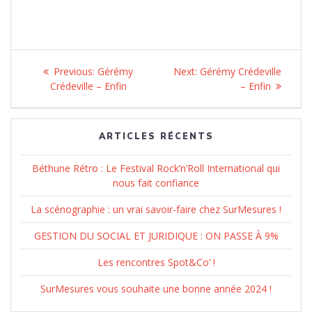
Navigation
Previous:
Previous
Gérémy
Next:
Next
Gérémy Crédeville
de
Crédeville – Enfin
post:
post:
– Enfin
l’article
ARTICLES RÉCENTS
Béthune Rétro : Le Festival Rock’n’Roll International qui
nous fait confiance
La scénographie : un vrai savoir-faire chez SurMesures !
GESTION DU SOCIAL ET JURIDIQUE : ON PASSE À 9%
Les rencontres Spot&Co’ !
SurMesures vous souhaite une bonne année 2024 !