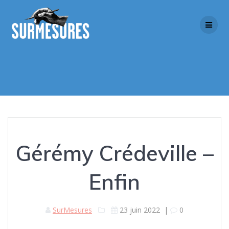
Skip
to
content
Gérémy Crédeville –
Enfin
SurMesures
23 juin 2022
|
0