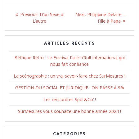
Navigation
Previous:
Previous
D’un Sexe à
Next:
Next
Philippine Delaire –
de
L’autre
post:
post:
Fille à Papa
l’article
ARTICLES RÉCENTS
Béthune Rétro : Le Festival Rock’n’Roll International qui
nous fait confiance
La scénographie : un vrai savoir-faire chez SurMesures !
GESTION DU SOCIAL ET JURIDIQUE : ON PASSE À 9%
Les rencontres Spot&Co’ !
SurMesures vous souhaite une bonne année 2024 !
CATÉGORIES