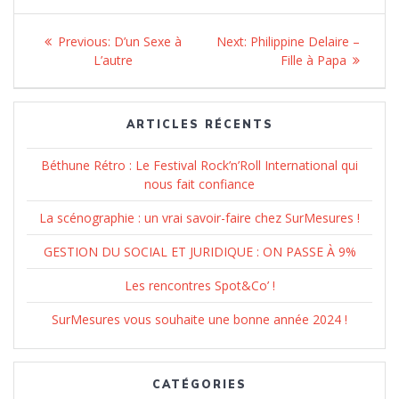
Navigation
Previous:
Previous
D’un Sexe à
Next:
Next
Philippine Delaire –
de
L’autre
post:
post:
Fille à Papa
l’article
ARTICLES RÉCENTS
Béthune Rétro : Le Festival Rock’n’Roll International qui
nous fait confiance
La scénographie : un vrai savoir-faire chez SurMesures !
GESTION DU SOCIAL ET JURIDIQUE : ON PASSE À 9%
Les rencontres Spot&Co’ !
SurMesures vous souhaite une bonne année 2024 !
CATÉGORIES