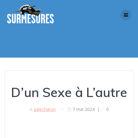
Skip
to
content
D’un Sexe à L’autre
juliecharon
7 mai 2024
|
0