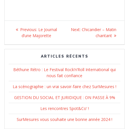
Navigation
Previous:
Previous
Le Journal
Next:
Next
Chicandier – Matin
de
d’une Majorette
post:
post:
chantant
l’article
ARTICLES RÉCENTS
Béthune Rétro : Le Festival Rock’n’Roll International qui
nous fait confiance
La scénographie : un vrai savoir-faire chez SurMesures !
GESTION DU SOCIAL ET JURIDIQUE : ON PASSE À 9%
Les rencontres Spot&Co’ !
SurMesures vous souhaite une bonne année 2024 !