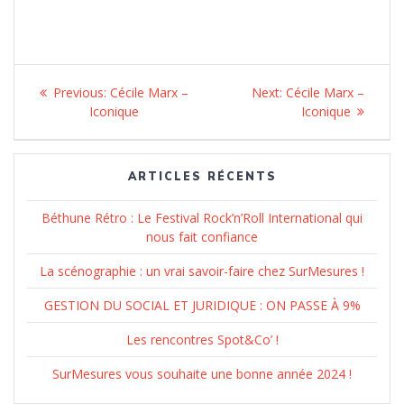
Navigation
Previous:
Previous
Cécile Marx –
Next:
Next
Cécile Marx –
de
Iconique
post:
post:
Iconique
l’article
ARTICLES RÉCENTS
Béthune Rétro : Le Festival Rock’n’Roll International qui
nous fait confiance
La scénographie : un vrai savoir-faire chez SurMesures !
GESTION DU SOCIAL ET JURIDIQUE : ON PASSE À 9%
Les rencontres Spot&Co’ !
SurMesures vous souhaite une bonne année 2024 !