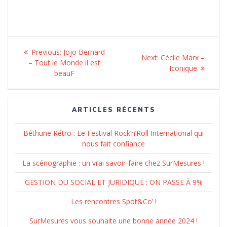
Navigation
Previous:
Previous
Jojo Bernard
Next:
Next
Cécile Marx –
de
– Tout le Monde il est
post:
post:
Iconique
beauF
l’article
ARTICLES RÉCENTS
Béthune Rétro : Le Festival Rock’n’Roll International qui
nous fait confiance
La scénographie : un vrai savoir-faire chez SurMesures !
GESTION DU SOCIAL ET JURIDIQUE : ON PASSE À 9%
Les rencontres Spot&Co’ !
SurMesures vous souhaite une bonne année 2024 !