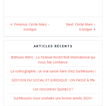
Navigation
Previous:
Previous
Cécile Marx –
Next:
Next
Cécile Marx –
de
Iconique
post:
post:
Iconique
l’article
ARTICLES RÉCENTS
Béthune Rétro : Le Festival Rock’n’Roll International qui
nous fait confiance
La scénographie : un vrai savoir-faire chez SurMesures !
GESTION DU SOCIAL ET JURIDIQUE : ON PASSE À 9%
Les rencontres Spot&Co’ !
SurMesures vous souhaite une bonne année 2024 !