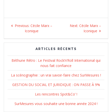
Navigation
Previous:
Previous
Cécile Marx –
Next:
Next
Cécile Marx –
de
Iconique
post:
post:
Iconique
l’article
ARTICLES RÉCENTS
Béthune Rétro : Le Festival Rock’n’Roll International qui
nous fait confiance
La scénographie : un vrai savoir-faire chez SurMesures !
GESTION DU SOCIAL ET JURIDIQUE : ON PASSE À 9%
Les rencontres Spot&Co’ !
SurMesures vous souhaite une bonne année 2024 !