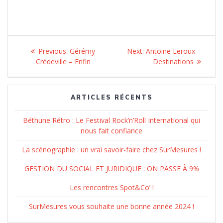
Navigation
Previous:
Previous
Gérémy
Next:
Next
Antoine Leroux –
de
Crédeville – Enfin
post:
post:
Destinations
l’article
ARTICLES RÉCENTS
Béthune Rétro : Le Festival Rock’n’Roll International qui
nous fait confiance
La scénographie : un vrai savoir-faire chez SurMesures !
GESTION DU SOCIAL ET JURIDIQUE : ON PASSE À 9%
Les rencontres Spot&Co’ !
SurMesures vous souhaite une bonne année 2024 !